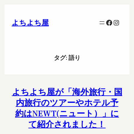
Faceboo
Insta
よちよち屋
タグ:
語り
よちよち屋が「海外旅行・国
内旅行のツアーやホテル予
約はNEWT(ニュート）」に
て紹介されました！