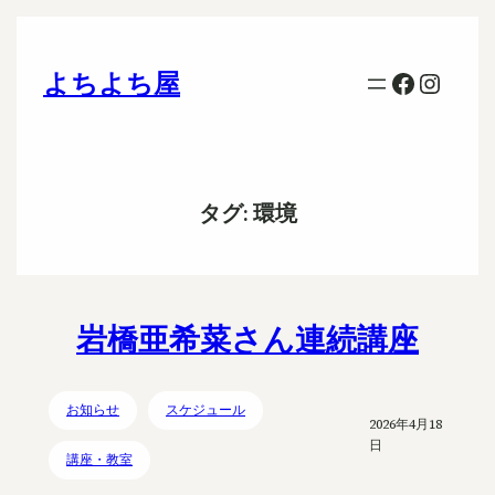
Faceboo
Insta
よちよち屋
タグ:
環境
岩橋亜希菜さん連続講座
お知らせ
スケジュール
2026年4月18
日
講座・教室