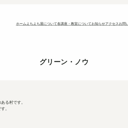
ホーム
よちよち屋について
各講座・教室について
お知らせ
アクセス
お問
グリーン・ノウ
のある村です。
です。
、