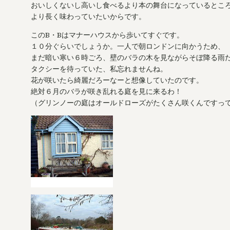
おいしくないし高いし食べるより本の舞台になっているとこ
より長く味わっていたいからです。
このB・Bはマナーハウスから歩いてすぐです。
１０分ぐらいでしょうか。一人で朝ロンドンに向かうため、
まだ暗い寒い６時ごろ、壁のバラの木を見ながらそぼ降る雨
タクシーを待っていた、私忘れませんね。
花が咲いたら綺麗だろーなーと想像していたのです。
絶対６月のバラが咲き乱れる庭を見に来るわ！
（グリンノーの庭はオールドローズがたくさん咲くんですって